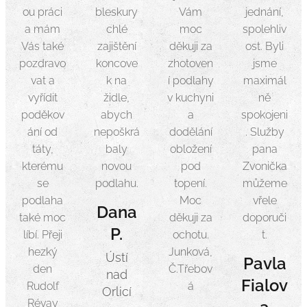
ou práci
bleskury
Vám
jednání,
a mám
chlé
moc
spolehliv
Vás také
zajištění
děkuji za
ost. Byli
pozdravo
koncove
zhotoven
jsme
vat a
k na
í podlahy
maximál
vyřídit
židle,
v kuchyni
ně
poděkov
abych
a
spokojeni
ání od
nepoškrá
dodělání
. Služby
táty,
baly
obložení
pana
kterému
novou
pod
Zvonička
se
podlahu.
topení.
můžeme
podlaha
Moc
vřele
Dana
také moc
děkuji za
doporuči
P.
líbí. Přeji
ochotu.
t.
hezký
Junková,
Ústí
Pavla
den
Č.Třebov
nad
Fialov
Rudolf
á
Orlicí
Révay