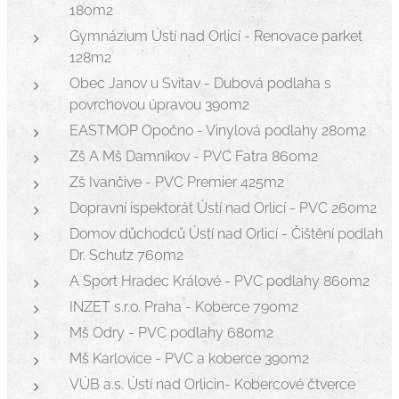
180m2
Gymnázium Ústí nad Orlicí - Renovace parket
128m2
Obec Janov u Svitav - Dubová podlaha s
povrchovou úpravou 390m2
EASTMOP Opočno - Vinylová podlahy 280m2
Zš A Mš Damníkov - PVC Fatra 860m2
Zš Ivančive - PVC Premier 425m2
Dopravní ispektorát Ústí nad Orlicí - PVC 260m2
Domov důchodců Ústí nad Orlicí - Čištění podlah
Dr. Schutz 760m2
A Sport Hradec Králové - PVC podlahy 860m2
INZET s.r.o. Praha - Koberce 790m2
Mš Odry - PVC podlahy 680m2
Mš Karlovice - PVC a koberce 390m2
VÚB a.s. Ústí nad Orlicin- Kobercové čtverce