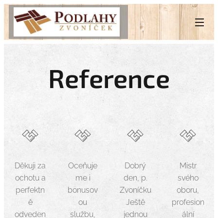
Reference
Děkuji za
Oceňuje
Dobrý
Mistr
ochotu a
me i
den, p.
svého
perfektn
bonusov
Zvoníčku
oboru,
ě
ou
Ještě
profesion
odveden
službu,
jednou
ální